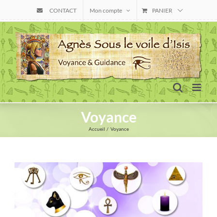
Skip
CONTACT
Mon compte
PANIER
to
content
Voyance
Accueil
Voyance