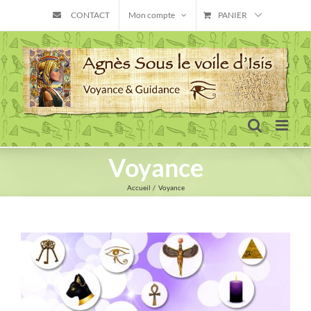
Skip
CONTACT
Mon compte
PANIER
to
content
Voyance
Accueil
Voyance