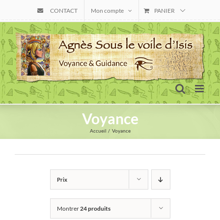
Skip
CONTACT
Mon compte
PANIER
to
content
Voyance
Accueil
Voyance
Prix
Montrer
24 produits