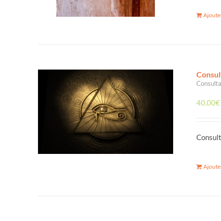
Ajoute
Consul
Consulta
40,00
€
Consult
Ajoute