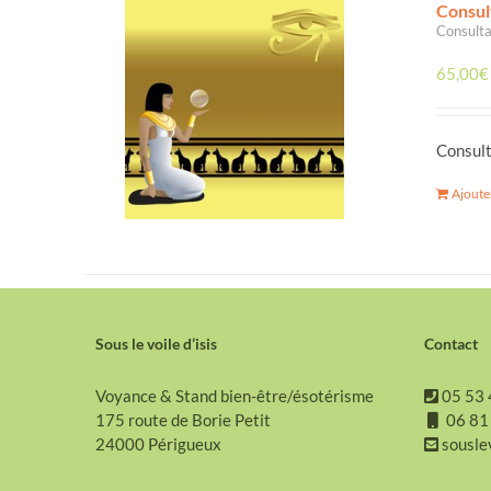
Consul
Consulta
65,00
€
Consult
Ajoute
Sous le voile d’isis
Contact
Voyance & Stand bien-être/ésotérisme
05 53 
175 route de Borie Petit
06 81
24000 Périgueux
sousle