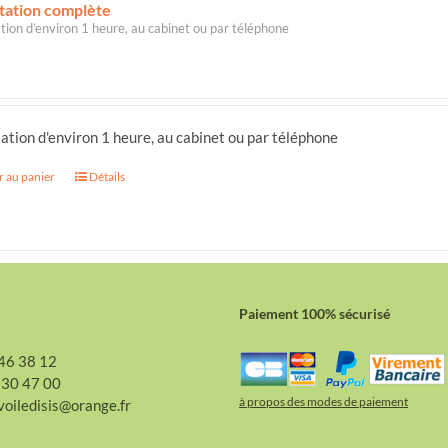
tation complète
tion d’environ 1 heure, au cabinet ou par téléphone
ation d'environ 1 heure, au cabinet ou par téléphone
r au panier
Détails
Paiement 100% sécurisé
46 38 12
 30 47 00
à propos des modes de paiement
voiledisis@orange.fr