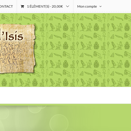
ONTACT
1 ÉLÉMENT(S)
-
20,00
€
Mon compte