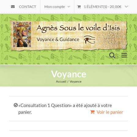
Skip
CONTACT
Mon compte
1 ÉLÉMENT(S)
-
20,00
€
to
content
Voyance
Accueil
Voyance
«Consultation 1 Question» a été ajouté à votre
panier.
Voir le panier