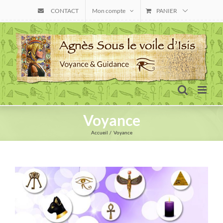
Skip
CONTACT
Mon compte
PANIER
to
content
Voyance
Accueil
Voyance